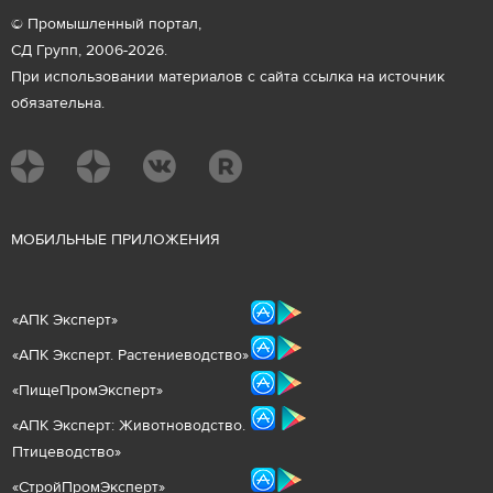
© Промышленный портал,
СД Групп, 2006-2026.
При использовании материалов с сайта ссылка на источник
обязательна.
М
ОБИЛЬНЫЕ ПРИЛОЖЕНИЯ
«
АПК Эксперт
»
«
АПК Эксперт. Растениеводст
во
»
«ПищеПромЭксперт»
«
А
ПК Эксперт: Животнов
одство.
Птицеводство»
«СтройПромЭксперт»