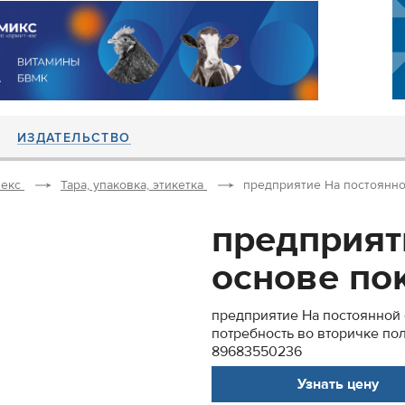
ИЗДАТЕЛЬСТВО
екс
Тара, упаковка, этикетка
предприятие На постоянной
предприят
основе пок
предприятие На постоянной 
потребность во вторичке по
89683550236
Узнать цену