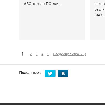
АБС, отходы ПС, для...
пакет
разли
ЗАО...
1
2
3
4
5
Следующая страница
Поделиться: