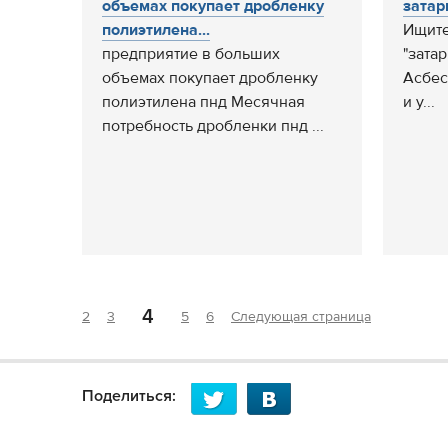
объемах покупает дробленку
затар
полиэтилена...
Ищите
предприятие в больших
"зата
объемах покупает дробленку
Асбес
полиэтилена пнд Месячная
и у...
потребность дробленки пнд ...
4
2
3
5
6
Следующая страница
Поделиться: