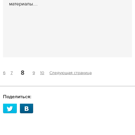
материалы....
8
6
7
9
10
Следующая страница
Поделиться: