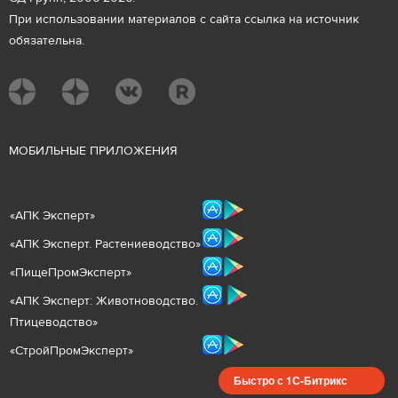
При использовании материалов с сайта ссылка на источник
обязательна.
М
ОБИЛЬНЫЕ ПРИЛОЖЕНИЯ
«
АПК Эксперт
»
«
АПК Эксперт. Растениеводст
во
»
«ПищеПромЭксперт»
«
А
ПК Эксперт: Животнов
одство.
Птицеводство»
«СтройПромЭксперт»
Быстро с 1С-Битрикс