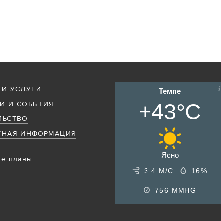
 И УСЛУГИ
Темпе
+43°C
И И СОБЫТИЯ
ЛЬСТВО
ТНАЯ ИНФОРМАЦИЯ
Ясно
е планы
3.4 М/С
16%
756
MMHG