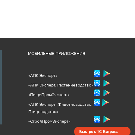
М
ОБИЛЬНЫЕ ПРИЛОЖЕНИЯ
«
АПК Эксперт
»
«
АПК Эксперт. Растениеводст
во
»
«ПищеПромЭксперт»
«
А
ПК Эксперт: Животнов
одство.
Птицеводство»
«СтройПромЭксперт»
Быстро с 1С-Битрикс