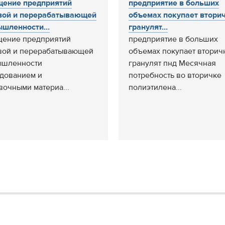
ение предприятий
предприятие в больших
вой и перерабатывающей
объемах покупает втори
шленности...
гранулят...
ение предприятий
предприятие в больших
ой и перерабатывающей
объемах покупает вторич
ышленности
гранулят пнд Месячная
дованием и
потребность во вторичке
вочными материа...
полиэтилена...