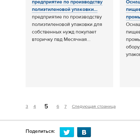
предприятие по производству
Оснащ
полиэтиленовой упаковки...
пище
предприятие по производству
промы
полиэтиленовой упаковки для
Оснащ
собственных нужд покупает
пищев
вторичку пвд Месячная...
пром
обору
упако
5
3
4
6
7
Следующая страница
Поделиться: