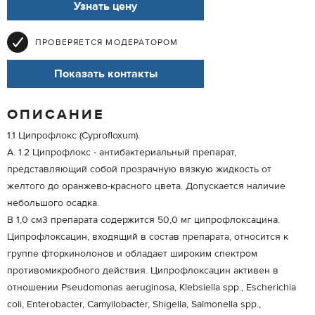
Узнать цену
ПРОВЕРЯЕТСЯ МОДЕРАТОРОМ
Показать контакты
ОПИСАНИЕ
1.1 Ципрофлокс (Cyprofloxum).
А. 1.2 Ципрофлокс - антибактериальный препарат,
представляющий собой прозрачную вязкую жидкость от
желтого до оранжево-красного цвета. Допускается наличие
небольшого осадка.
В 1,0 см3 препарата содержится 50,0 мг ципрофлоксацина.
Ципрофлоксацин, входящий в состав препарата, относится к
группе фторхинолонов и обладает широким спектром
противомикробного действия. Ципрофлоксацин активен в
отношении Pseudomonas aeruginosa, Klebsiella spp., Escherichia
coli, Enterobacter, Camyilobacter, Shigella, Salmonella spp.,