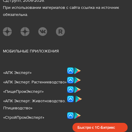
СД Групп, 2006-2026.
При использовании материалов с сайта ссылка на источник
обязательна.
М
ОБИЛЬНЫЕ ПРИЛОЖЕНИЯ
«
АПК Эксперт
»
«
АПК Эксперт. Растениеводст
во
»
«ПищеПромЭксперт»
«
А
ПК Эксперт: Животнов
одство.
Птицеводство»
«СтройПромЭксперт»
Быстро с 1С-Битрикс