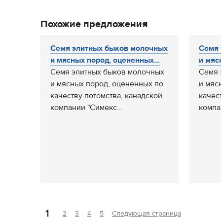
Похожие предложения
Семя элитных быков молочных
Семя 
и мясных пород, оцененных...
и мяс
Семя элитных быков молочных
Семя 
и мясных пород, оцененных по
и мяс
качеству потомства, канадской
качес
компании "Симекс...
компа
1
2
3
4
5
Следующая страница