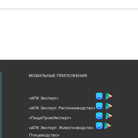
М
ОБИЛЬНЫЕ ПРИЛОЖЕНИЯ
«
АПК Эксперт
»
«
АПК Эксперт. Растениеводст
во
»
«ПищеПромЭксперт»
«
А
ПК Эксперт: Животнов
одство.
Птицеводство»