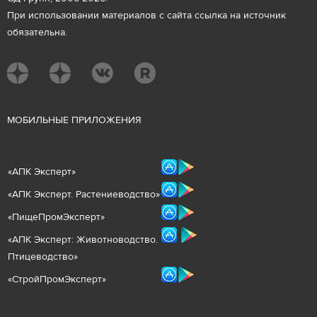
При использовании материалов с сайта ссылка на источник
обязательна.
М
ОБИЛЬНЫЕ ПРИЛОЖЕНИЯ
«
АПК Эксперт
»
«
АПК Эксперт. Растениеводст
во
»
«ПищеПромЭксперт»
«
А
ПК Эксперт: Животнов
одство.
Птицеводство»
«СтройПромЭксперт»