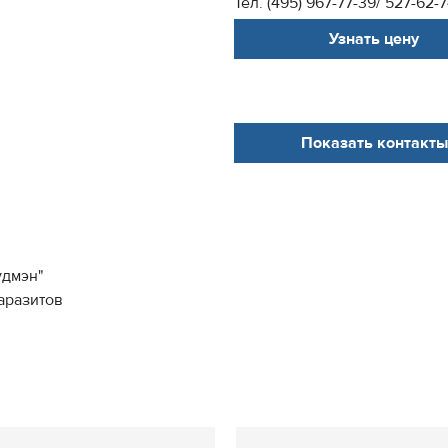
Тел. (495) 967-77-39/ 527-62-
Узнать цену
Показать контакты
удмэн"
аразитов