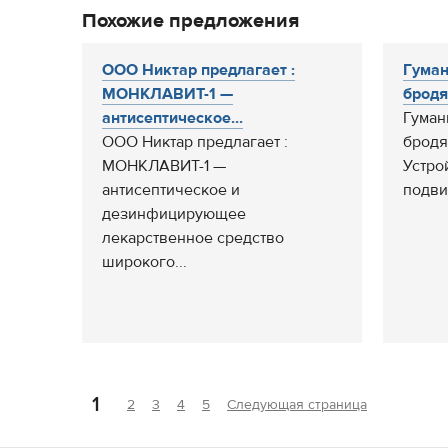
Похожие предложения
ООО Никтар предлагает :
Гуман
МОНКЛАВИТ-1 —
бродя
антисептическое...
Гуман
ООО Никтар предлагает :
бродя
МОНКЛАВИТ-1 —
Устро
антисептическое и
подви
дезинфицирующее
лекарственное средство
широкого...
1
2
3
4
5
Следующая страница