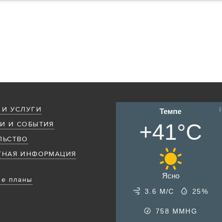
 И УСЛУГИ
Темпе
+41°C
И И СОБЫТИЯ
ЛЬСТВО
ТНАЯ ИНФОРМАЦИЯ
Ясно
е планы
3.6 М/С
25%
758
MMHG