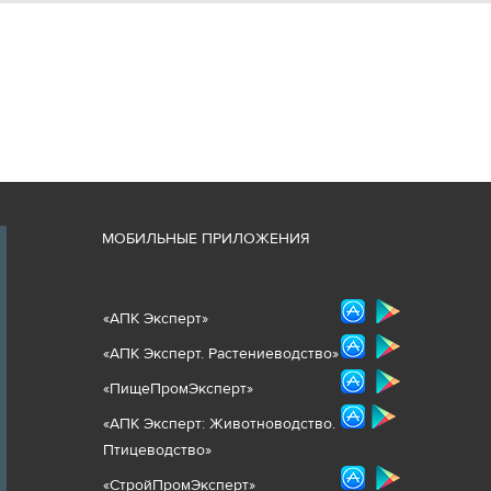
М
ОБИЛЬНЫЕ ПРИЛОЖЕНИЯ
«
АПК Эксперт
»
«
АПК Эксперт. Растениеводст
во
»
«ПищеПромЭксперт»
«
А
ПК Эксперт: Животнов
одство.
Птицеводство»
«СтройПромЭксперт»