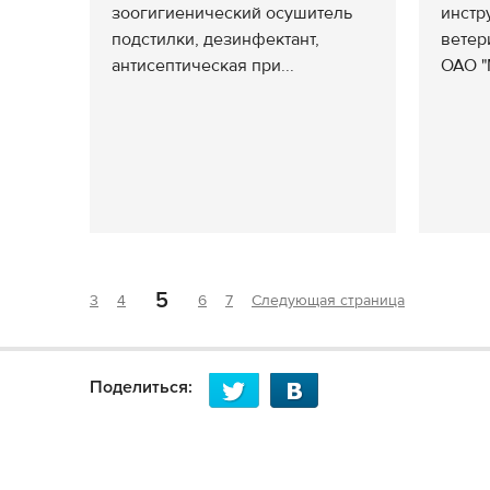
зоогигиенический осушитель
инстр
подстилки, дезинфектант,
ветер
антисептическая при...
ОАО "
5
3
4
6
7
Следующая страница
Поделиться: