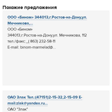
Похожие предложения
ООО «Бином» 344013,г.Ростов-на-Дону,ул.
Мечникова,...
ООО «Бином»
344013,г.Ростов-на-Дону,ул. Мечникова, 112
тел./факс:_( 863) 232-58-11
Е-mail: binom-marmelad@...
ОАО Злак Тел.:(47151)2-15-32,2-15-09 E-
mail:zlak@yandex.ru...
ОАО "Злак"