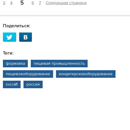
5
3
4
6
7
Следующая страница
Поделиться:
Теги:
формовка
пищевая промышленность
пищевоеоборудование
кондитерскоеоборудование
svcraft
россия