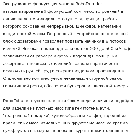
Экструзионно-формующая машина RoboExtruder –
автоматизированный формующий комплекс, встроенный в
линию на ленту холодильного туннеля, принцип работы
которого основан на непрерывном шнековом нагнетании
кондитерской массы. Встроенный в устройство шестеренный
блок с дозаторами позволяет подавать начинку в 8 потоков
изделий. Высокая производительность от 200 до 500 кг/час (в
зависимости от размера и формы изделия) и обширный
ассортимент возможных изделий позволит практически
исключить ручной труд и сократит издержки производства.
Опционально комплектуется механизмом струнной резки,
гильотинной резки, обогревом бункеров и шнековой камеры.
RoboExtruder с установленным баком подачи начинки подойдет
для изделий из плотных масс типа гематогена, нуги,
"театральной помадки", куполообразных конфет, изделий из
пралиновых масс, измельчённых фруктовых масс, конфет из
сухофруктов в глазури: чернослив, курага, инжир, финик и тд.