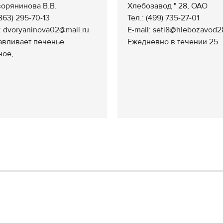
орянинова В.В.
Хлебозавод " 28, ОАО
(863) 295-70-13
Тел.: (499) 735-27-01
: dvoryaninova02@mail.ru
E-mail: seti8@hlebozavod2
авливает печенье
Ежедневно в течении 25..
ое,...