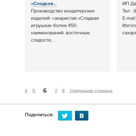
«Сладкая...
ИП Дв
Производство кондитерских
Тел.: 
изделий: сахаристая «Сладкая
E-mail
игрушка» более 450
Изгот
наименований, восточные
сахарн
сладости,...
6
4
5
7
8
Следующая страница
Поделиться: