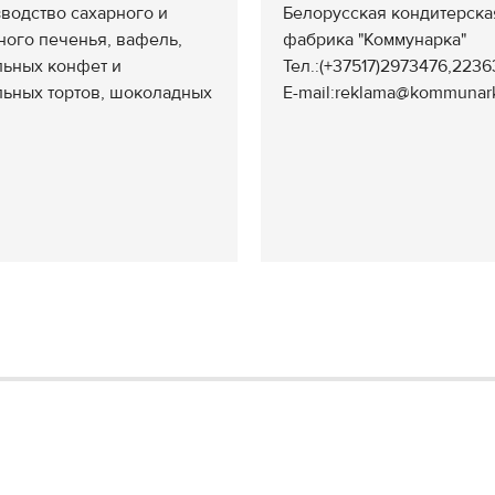
водство сахарного и
Белорусская кондитерска
ного печенья, вафель,
фабрика "Коммунарка"
ьных конфет и
Тел.:(+37517)2973476,2236
ьных тортов, шоколадных
E-mail:reklama@kommunarka