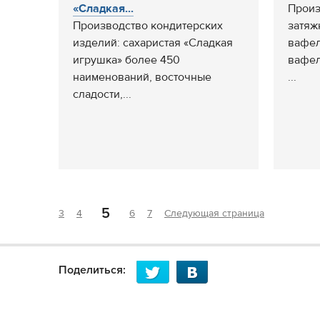
«Сладкая...
Произ
Производство кондитерских
затяж
изделий: сахаристая «Сладкая
вафел
игрушка» более 450
вафел
наименований, восточные
...
сладости,...
5
3
4
6
7
Следующая страница
Поделиться: