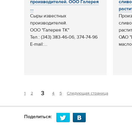
производителей. ООО Галерея
сливо
...
расти
Сыры известных
Произ
производителей.
сливо
ООО "Галерея ТК"
расти
Тел.: (343) 383-46-06, 374-74-96
ОАО "
E-mail:...
масло
3
1
2
4
5
Следующая страница
Поделиться: