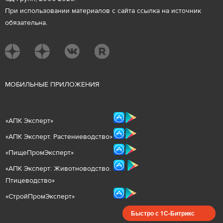
При использовании материалов с сайта ссылка на источник
обязательна.
М
ОБИЛЬНЫЕ ПРИЛОЖЕНИЯ
«
АПК Эксперт
»
«
АПК Эксперт. Растениеводст
во
»
«ПищеПромЭксперт»
«
А
ПК Эксперт: Животнов
одство.
Птицеводство»
«СтройПромЭксперт»
Быстро с 1С-Битрикс