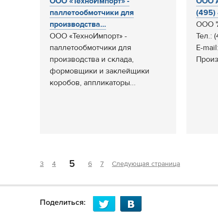
ООО «ТехноИмпорт» -
ООО А
паллетообмотчики для
(495) 
производства...
ООО "
ООО «ТехноИмпорт» -
Тел.: 
паллетообмотчики для
E-mail
производства и склада,
Произ
формовщики и заклейщики
коробов, аппликаторы...
5
3
4
6
7
Следующая страница
Поделиться: