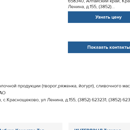
658340, Алтайский край, Кр
Ленина, д.155, (3852)...
Узнать цену
Показать контакты
очной продукции (творог,ряженка, йогурт), сливочного мас
АО
Краснощеково, ул Ленина, д.155, (3852) 623231, (3852) 623231