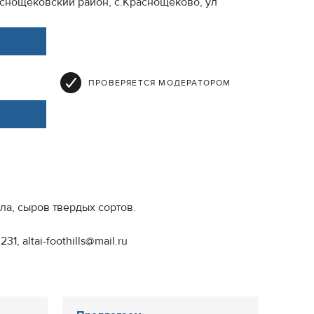
аснощековский район, с.Краснощеково, ул
ПРОВЕРЯЕТСЯ МОДЕРАТОРОМ
ла, сыров твердых сортов.
, altai-foothills@mail.ru