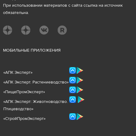
При использовании материалов с сайта ссылка на источник
обязательна.
М
ОБИЛЬНЫЕ ПРИЛОЖЕНИЯ
«
АПК Эксперт
»
«
АПК Эксперт. Растениеводст
во
»
«ПищеПромЭксперт»
«
А
ПК Эксперт: Животнов
одство.
Птицеводство»
«СтройПромЭксперт»