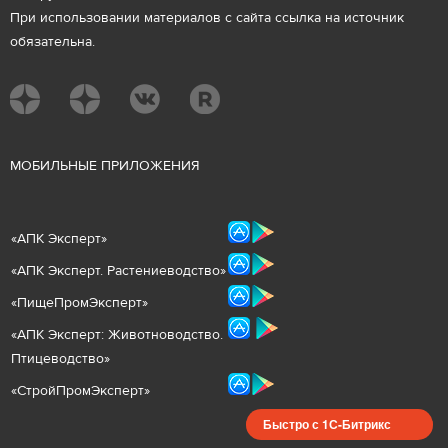
При использовании материалов с сайта ссылка на источник
обязательна.
М
ОБИЛЬНЫЕ ПРИЛОЖЕНИЯ
«
АПК Эксперт
»
«
АПК Эксперт. Растениеводст
во
»
«ПищеПромЭксперт»
«
А
ПК Эксперт: Животнов
одство.
Птицеводство»
«СтройПромЭксперт»
Быстро с 1С-Битрикс