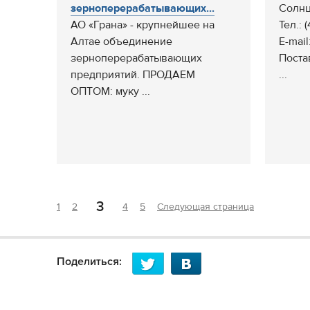
зерноперерабатывающих...
Солнц
АО «Грана» - крупнейшее на
Тел.: 
Алтае объединение
E-mail
зерноперерабатывающих
Поста
предприятий. ПРОДАЕМ
...
ОПТОМ: муку ...
3
1
2
4
5
Следующая страница
Поделиться: