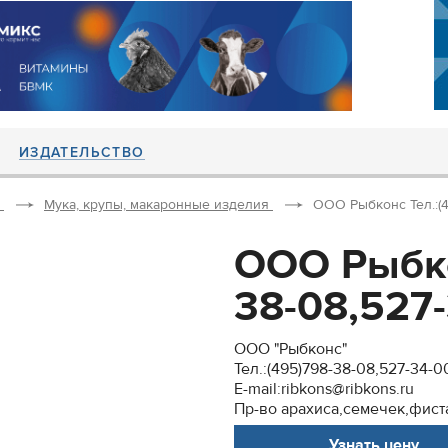
ИЗДАТЕЛЬСТВО
Мука, крупы, макаронные изделия
ООО Рыбконс Тел.:(49
ООО Рыбко
38-08,527-
ООО "Рыбконс"
Тел.:(495)798-38-08,527-34-0
E-mail:ribkons@ribkons.ru
Пр-во арахиса,семечек,фист
Узнать цену