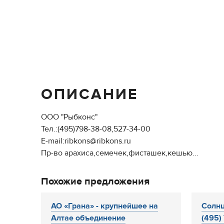
ОПИСАНИЕ
ООО "Рыбконс"
Тел.:(495)798-38-08,527-34-00
E-mail:ribkons@ribkons.ru
Пр-во арахиса,семечек,фисташек,кешью...
Похожие предложения
АО «Грана» - крупнейшее на
Солнц
Алтае объединение
(495) 