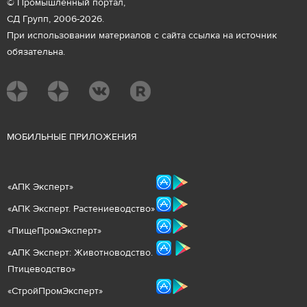
© Промышленный портал,
СД Групп, 2006-2026.
При использовании материалов с сайта ссылка на источник
обязательна.
М
ОБИЛЬНЫЕ ПРИЛОЖЕНИЯ
«
АПК Эксперт
»
«
АПК Эксперт. Растениеводст
во
»
«ПищеПромЭксперт»
«
А
ПК Эксперт: Животнов
одство.
Птицеводство»
«СтройПромЭксперт»