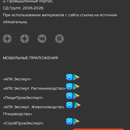
© Промышленный портал,
СД Групп, 2006-2026.
При использовании материалов с сайта ссылка на источник
обязательна.
М
ОБИЛЬНЫЕ ПРИЛОЖЕНИЯ
«
АПК Эксперт
»
«
АПК Эксперт. Растениеводст
во
»
«ПищеПромЭксперт»
«
А
ПК Эксперт: Животнов
одство.
Птицеводство»
«СтройПромЭксперт»