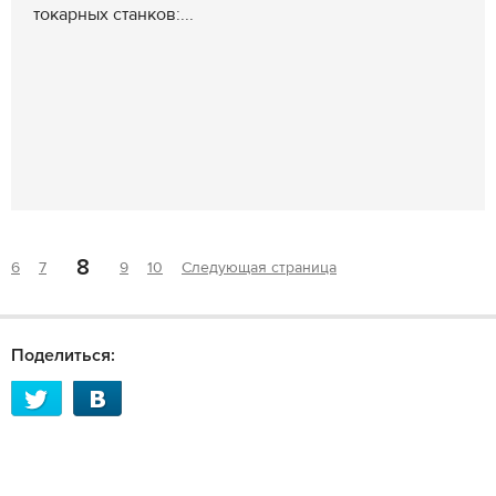
токарных станков:...
8
6
7
9
10
Следующая страница
Поделиться: