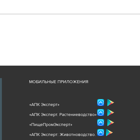
М
ОБИЛЬНЫЕ ПРИЛОЖЕНИЯ
«
АПК Эксперт
»
«
АПК Эксперт. Растениеводст
во
»
«ПищеПромЭксперт»
«
А
ПК Эксперт: Животнов
одство.