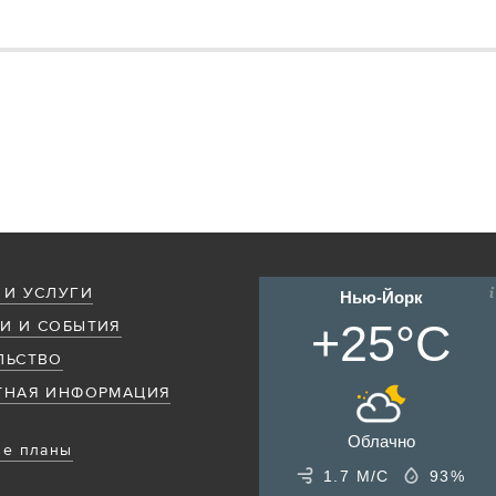
 И УСЛУГИ
Нью-Йорк
+25°C
И И СОБЫТИЯ
ЛЬСТВО
ТНАЯ ИНФОРМАЦИЯ
Облачно
е планы
1.7 М/С
93%