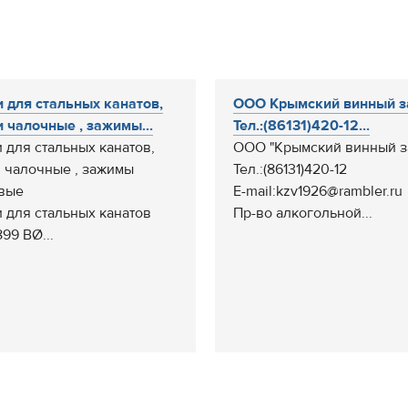
 для стальных канатов,
ООО Крымский винный з
 чалочные , зажимы...
Тел.:(86131)420-12...
 для стальных канатов,
ООО "Крымский винный з
 чалочные , зажимы
Тел.:(86131)420-12
вые
E-mail:kzv1926@rambler.ru
 для стальных канатов
Пр-во алкогольной...
99 ВØ...