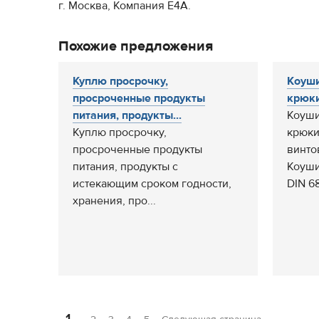
г. Москва, Компания Е4А.
Похожие предложения
Куплю просрочку,
Коуши
просроченные продукты
крюки
питания, продукты...
Коуши
Куплю просрочку,
крюки
просроченные продукты
винто
питания, продукты с
Коуши
истекающим сроком годности,
DIN 68
хранения, про...