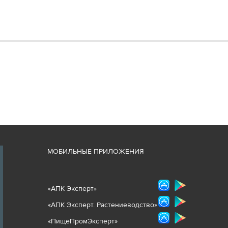
М
ОБИЛЬНЫЕ ПРИЛОЖЕНИЯ
«
АПК Эксперт
»
«
АПК Эксперт. Растениеводст
во
»
«ПищеПромЭксперт»