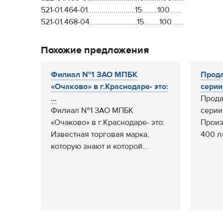
521-01.464-01........................15........100......
521-01.468-04........................15........100......
Похожие предложения
Филиал №1 ЗАО МПБК
Прода
«Очаково» в г.Краснодаре- это:
серии 
...
Прода
Филиал №1 ЗАО МПБК
серии 
«Очаково» в г.Краснодаре- это:
Произ
Известная торговая марка,
400 л/
которую знают и которой...