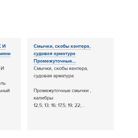
 И
Смычки, скобы кентера,
мини
судовая арматура
Промежуточные...
 И
Смычки, скобы кентера,
судовая арматура
ель
ьный
Промежуточные смычки ,
калибры:
12,5; 13; 16; 17,5; 19; 22;...