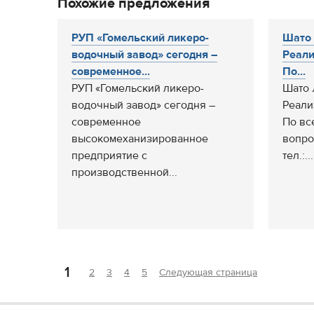
Похожие предложения
РУП «Гомельский ликеро-
Шато 
водочный завод» сегодня –
Реали
современное...
По...
РУП «Гомельский ликеро-
Шато 
водочный завод» сегодня –
Реали
современное
По вс
высокомеханизированное
вопро
предприятие с
тел.:...
производственной...
1
2
3
4
5
Следующая страница