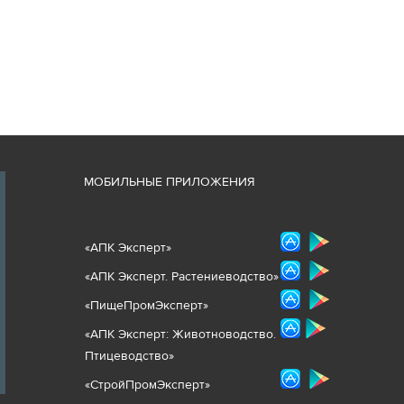
М
ОБИЛЬНЫЕ ПРИЛОЖЕНИЯ
«
АПК Эксперт
»
«
АПК Эксперт. Растениеводст
во
»
«ПищеПромЭксперт»
«
А
ПК Эксперт: Животнов
одство.
Птицеводство»
«СтройПромЭксперт»