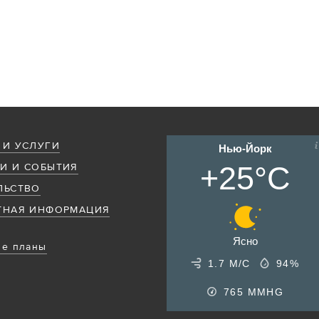
 И УСЛУГИ
Нью-Йорк
+25°C
И И СОБЫТИЯ
ЛЬСТВО
ТНАЯ ИНФОРМАЦИЯ
Ясно
е планы
1.7 М/С
94%
765
MMHG