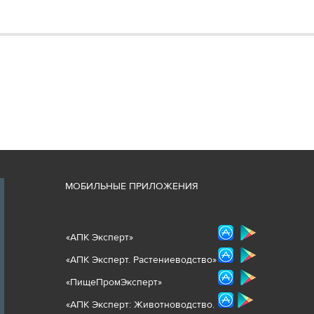
М
ОБИЛЬНЫЕ ПРИЛОЖЕНИЯ
«
АПК Эксперт
»
«
АПК Эксперт. Растениеводст
во
»
«ПищеПромЭксперт»
«
А
ПК Эксперт: Животнов
одство.