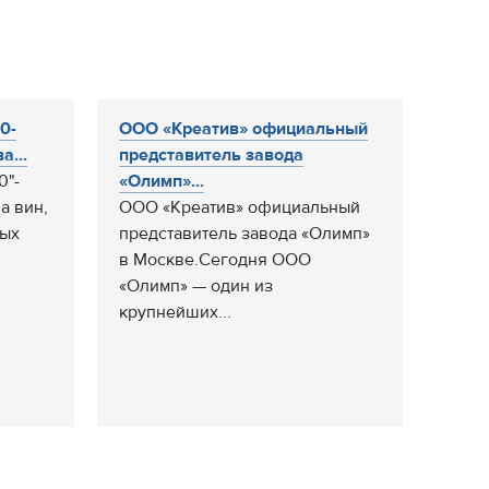
0-
ООО «Креатив» официальный
а...
представитель завода
0"-
«Олимп»...
а вин,
ООО «Креатив» официальный
ных
представитель завода «Олимп»
в Москве.Сегодня ООО
«Олимп» — один из
крупнейших...