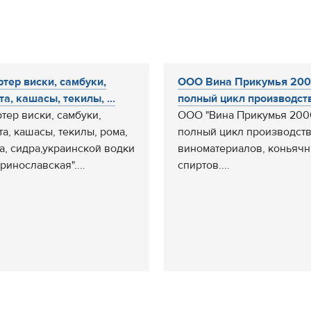
тер виски, самбуки,
ООО Вина Прикумья 200
та, кашасы, текилы, ...
полный цикл производств
тер виски, самбуки,
ООО "Вина Прикумья 200
та, кашасы, текилы, рома,
полный цикл производств
а, сидра,украинской водки
виноматериалов, коньяч
ринославская"....
спиртов....