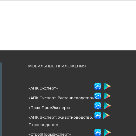
М
ОБИЛЬНЫЕ ПРИЛОЖЕНИЯ
«
АПК Эксперт
»
«
АПК Эксперт. Растениеводст
во
»
«ПищеПромЭксперт»
«
А
ПК Эксперт: Животнов
одство.
Птицеводство»
«СтройПромЭксперт»