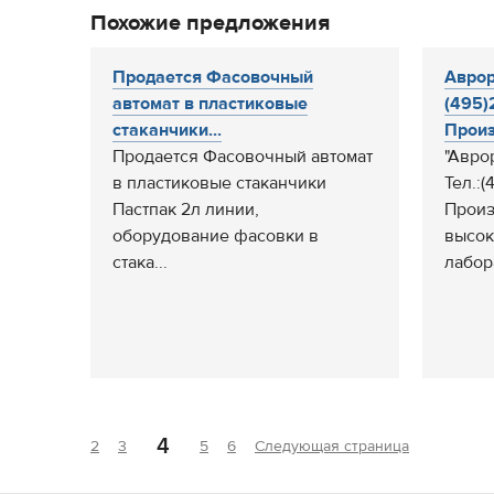
Похожие предложения
Продается Фасовочный
Аврор
автомат в пластиковые
(495)
стаканчики...
Произ
Продается Фасовочный автомат
"Авро
в пластиковые стаканчики
Тел.:(
Пастпак 2л линии,
Произ
оборудование фасовки в
высок
стака...
лабор
4
2
3
5
6
Следующая страница