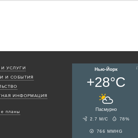
 И УСЛУГИ
Нью-Йорк
+28°C
И И СОБЫТИЯ
ЛЬСТВО
ТНАЯ ИНФОРМАЦИЯ
Пасмурно
е планы
2.7 М/С
78%
766
MMHG