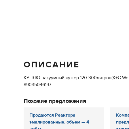
ОПИСАНИЕ
КУПЛЮ вакуумный куттер 120-300литров(K+G Wett
89035046197
Похожие предложения
Продаются Реактора
Компа
эмалированные, объем — 4
предл