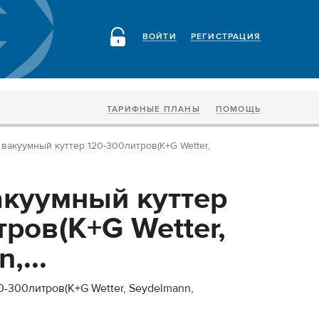
ВОЙТИ
РЕГИСТРАЦИЯ
ТАРИФНЫЕ ПЛАНЫ
ПОМОЩЬ
акуумный куттер 120-300литров(K+G Wetter,
куумный куттер
ров(K+G Wetter,
,...
-300литров(K+G Wetter, Seydelmann,