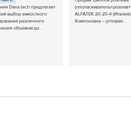
тного...
Продам триблок розлива
ния Dana tech предлагает
(ополаскиватель+розлив+
ий выбор емкостного
ALFATEK 20-20-4 (Италия)
дования различного
Компоновка – угловая...
чения объёмом до...