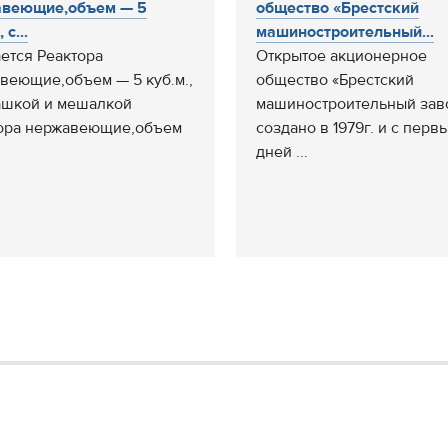
авеющие,объем — 5
общество «Брестский
 с...
машиностроительный...
ется Реактора
Открытое акционерное
веющие,объем — 5 куб.м.,
общество «Брестский
ашкой и мешалкой
машиностроительный зав
ора нержавеющие,объем
создано в 1979г. и с перв
дней ...