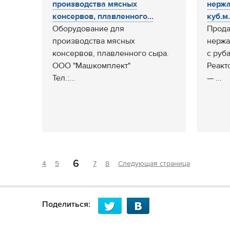
производства мясных
нерж
консервов, плавленного...
куб.м.,
Оборудование для
Прода
производства мясных
нержа
консервов, плавленного сыра.
с руб
ООО "Машкомплект"
Реакт
Тел.:...
— ...
6
4
5
7
8
Следующая страница
Поделиться: