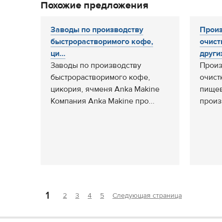
Похожие предложения
Заводы по производству
Произ
быстрорастворимого кофе,
очист
ци...
других
Заводы по производству
Произ
быстрорастворимого кофе,
очист
цикория, ячменя Anka Makine
пищев
Компания Anka Makine про...
произ
1
2
3
4
5
Следующая страница