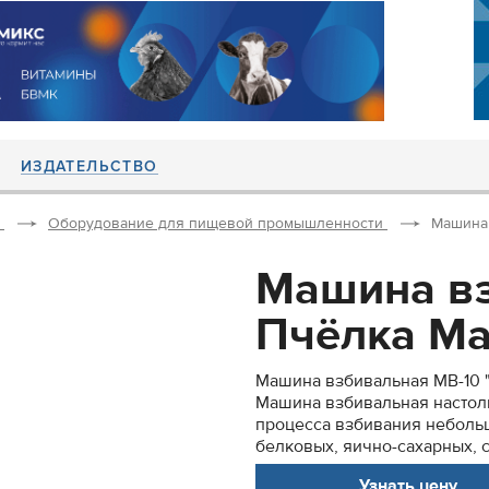
ИЗДАТЕЛЬСТВО
Оборудование для пищевой промышленности
Машина 
Машина вз
Пчёлка Ма
Машина взбивальная МВ-10 
Машина взбивальная настол
процесса взбивания небольши
белковых, яично-сахарных, с
Узнать цену