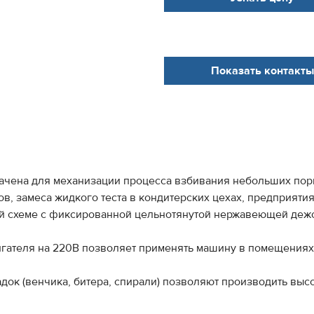
Показать контакты
чена для механизации процесса взбивания небольших порций
ов, замеса жидкого теста в кондитерских цехах, предприяти
 схеме с фиксированной цельнотянутой нержавеющей дежой
игателя на 220В позволяет применять машину в помещениях
док (венчика, битера, спирали) позволяют производить выс