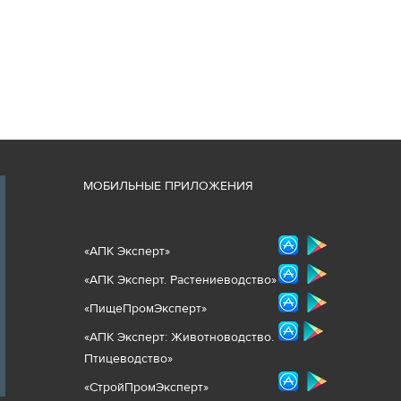
М
ОБИЛЬНЫЕ ПРИЛОЖЕНИЯ
«
АПК Эксперт
»
«
АПК Эксперт. Растениеводст
во
»
«ПищеПромЭксперт»
«
А
ПК Эксперт: Животнов
одство.
Птицеводство»
«СтройПромЭксперт»