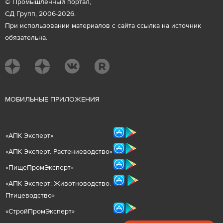
© Промышленный портал,
СД Групп, 2006-2026.
При использовании материалов с сайта ссылка на источник
обязательна.
М
ОБИЛЬНЫЕ ПРИЛОЖЕНИЯ
«
АПК Эксперт
»
«
АПК Эксперт. Растениеводст
во
»
«ПищеПромЭксперт»
«
А
ПК Эксперт: Животнов
одство.
Птицеводство»
«СтройПромЭксперт»