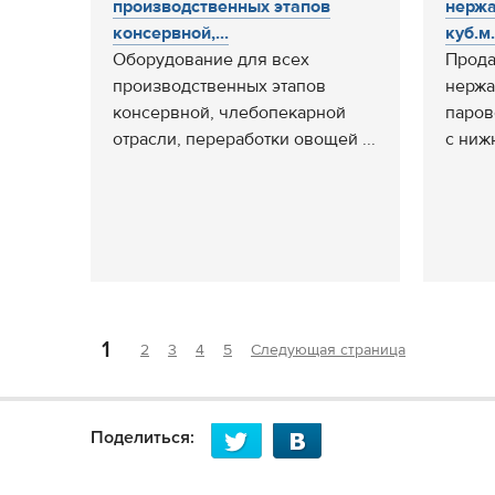
производственных этапов
нержа
консервной,...
куб.м.,
Оборудование для всех
Прода
производственных этапов
нержа
консервной, члебопекарной
паров
отрасли, переработки овощей ...
с ниж
1
2
3
4
5
Следующая страница
Поделиться: