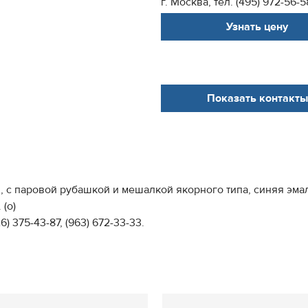
г. Москва, тел. (495) 972-56-58
Узнать цену
Показать контакты
., с паровой рубашкой и мешалкой якорного типа, синяя эм
 (о)
26) 375-43-87, (963) 672-33-33.