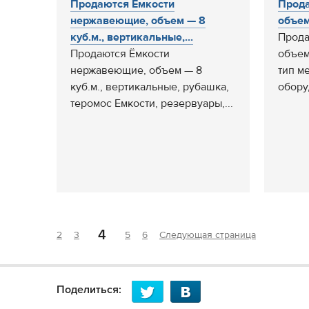
Продаются Ёмкости
Прод
нержавеющие, объем — 8
объем
куб.м., вертикальные,...
Прода
Продаются Ёмкости
объем
нержавеющие, объем — 8
тип м
куб.м., вертикальные, рубашка,
обору
теромос Емкости, резервуары,...
4
2
3
5
6
Следующая страница
Поделиться: