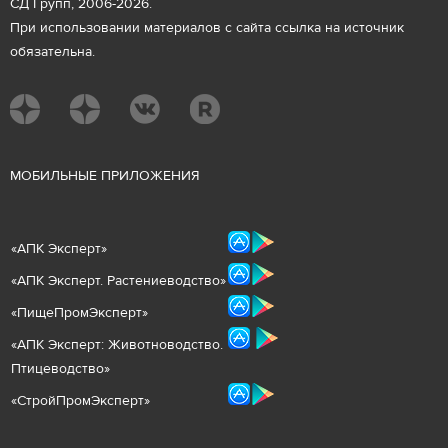
СД Групп, 2006-2026.
При использовании материалов с сайта ссылка на источник
обязательна.
М
ОБИЛЬНЫЕ ПРИЛОЖЕНИЯ
«
АПК Эксперт
»
«
АПК Эксперт. Растениеводст
во
»
«ПищеПромЭксперт»
«
А
ПК Эксперт: Животнов
одство.
Птицеводство»
«СтройПромЭксперт»