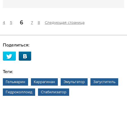
6
4
5
7
8
Следующая страница
Поделиться:
Теги:
Гельмарин
Каррагинан
Эмульгатор
Загуститель
Гидроколлоид
Стабилизатор