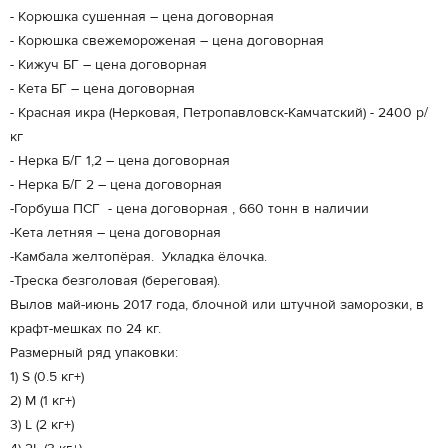
- Корюшка сушенная – цена договорная
- Корюшка свежемороженая – цена договорная
- Кижуч БГ – цена договорная
- Кета БГ – цена договорная
- Красная икра (Нерковая, Петропавловск-Камчатский) - 2400 р/
кг
- Нерка Б/Г 1,2 – цена договорная
- Нерка Б/Г 2 – цена договорная
-Горбуша ПСГ - цена договорная , 660 тонн в наличии
-Кета летняя – цена договорная
-Камбала желтопёрая. Укладка ёлочка.
-Треска безголовая (береговая).
Вылов май-июнь 2017 года, блочной или штучной заморозки, в
крафт-мешках по 24 кг.
Размерный ряд упаковки:
1) S (0.5 кг+)
2) M (1 кг+)
3) L (2 кг+)