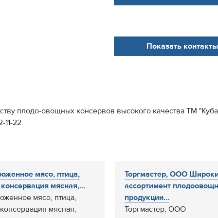
Показать контакты
ству плодо-овощных консервов высокого качества ТМ "Кубан
-11-22.
оженное мясо, птица,
Торгмастер, ООО Широк
 консервация мясная,...
ассортимент плодоовощ
оженное мясо, птица,
продукции...
 консервация мясная,
Торгмастер, ООО