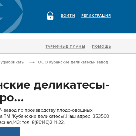
ВОЙТИ
РЕГИСТРАЦИЯ
ТАРИФНЫЕ ПЛАНЫ
ПОМОЩЬ
луфабрикаты
ООО Кубанские деликатесы- завод
ские деликатесы-
ро...
"- завод по производству плодо-овощных
а ТМ "Кубанские деликатесы".Наш адрес :353560
ная,143; тел. 8(86146)2-11-22.