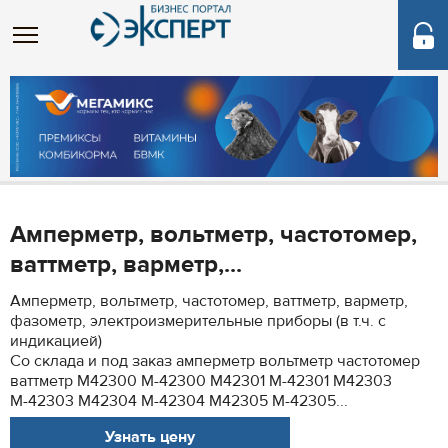
Амперметр, вольтметр, частотомер,
ваттметр, варметр,...
Амперметр, вольтметр, частотомер, ваттметр, варметр,
фазометр, электроизмерительные приборы (в т.ч. с
индикацией)
Со склада и под заказ амперметр вольтметр частотомер
ваттметр M42300 М-42300 M42301 М-42301 M42303
М-42303 M42304 М-42304 M42305 М-42305...
Узнать цену