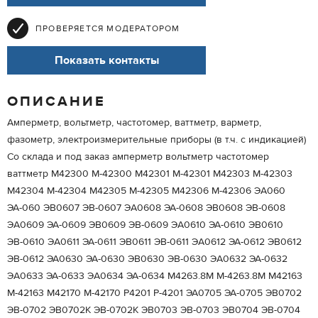
ПРОВЕРЯЕТСЯ МОДЕРАТОРОМ
Показать контакты
ОПИСАНИЕ
Амперметр, вольтметр, частотомер, ваттметр, варметр,
фазометр, электроизмерительные приборы (в т.ч. с индикацией)
Со склада и под заказ амперметр вольтметр частотомер
ваттметр M42300 М-42300 M42301 М-42301 M42303 М-42303
M42304 М-42304 M42305 М-42305 M42306 М-42306 ЭA060
ЭА-060 ЭB0607 ЭВ-0607 ЭA0608 ЭА-0608 ЭB0608 ЭВ-0608
ЭA0609 ЭА-0609 ЭB0609 ЭВ-0609 ЭA0610 ЭА-0610 ЭB0610
ЭВ-0610 ЭA0611 ЭА-0611 ЭB0611 ЭВ-0611 ЭA0612 ЭА-0612 ЭB0612
ЭВ-0612 ЭА0630 ЭА-0630 ЭВ0630 ЭВ-0630 ЭA0632 ЭА-0632
ЭA0633 ЭА-0633 ЭA0634 ЭА-0634 М4263.8М М-4263.8М М42163
М-42163 М42170 М-42170 Р4201 Р-4201 ЭА0705 ЭА-0705 ЭB0702
ЭВ-0702 ЭВ0702К ЭВ-0702К ЭB0703 ЭВ-0703 ЭB0704 ЭВ-0704