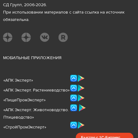
СД Групп, 2006-2026.
При использовании материалов с сайта ссылка на источник
обязательна.
М
ОБИЛЬНЫЕ ПРИЛОЖЕНИЯ
«
АПК Эксперт
»
«
АПК Эксперт. Растениеводст
во
»
«ПищеПромЭксперт»
«
А
ПК Эксперт: Животнов
одство.
Птицеводство»
«СтройПромЭксперт»
Быстро с 1С-Битрикс