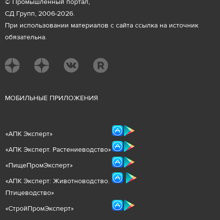
© Промышленный портал,
СД Групп, 2006-2026.
При использовании материалов с сайта ссылка на источник
обязательна.
М
ОБИЛЬНЫЕ ПРИЛОЖЕНИЯ
«
АПК Эксперт
»
«
АПК Эксперт. Растениеводст
во
»
«ПищеПромЭксперт»
«
А
ПК Эксперт: Животнов
одство.
Птицеводство»
«СтройПромЭксперт»