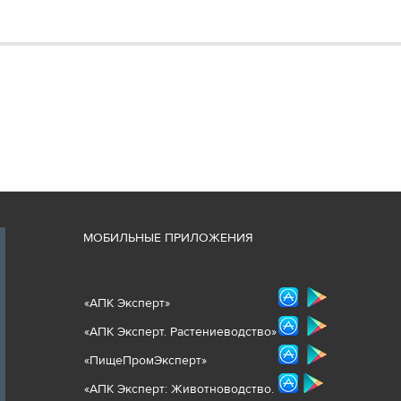
М
ОБИЛЬНЫЕ ПРИЛОЖЕНИЯ
«
АПК Эксперт
»
«
АПК Эксперт. Растениеводст
во
»
«ПищеПромЭксперт»
«
А
ПК Эксперт: Животнов
одство.