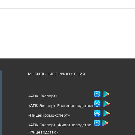
М
ОБИЛЬНЫЕ ПРИЛОЖЕНИЯ
«
АПК Эксперт
»
«
АПК Эксперт. Растениеводст
во
»
«ПищеПромЭксперт»
«
А
ПК Эксперт: Животнов
одство.
Птицеводство»