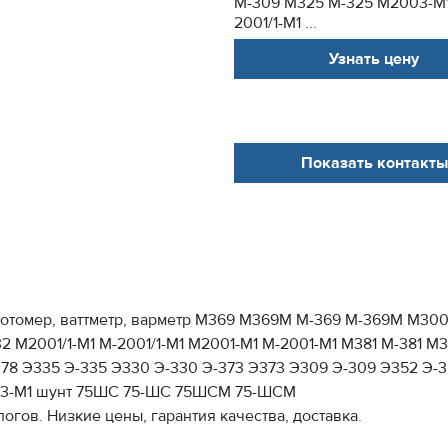
М-309 М325 М-325 M2003-M1
2001/1-M1 ...
Узнать цену
Показать контакты
частотомер, ваттметр, варметр М369 М369М М-369 М-369М М3
2001/1-M1 M-2001/1-M1 М2001-М1 М-2001-М1 М381 М-381 М381
-378 Э335 Э-335 Э330 Э-330 Э-373 Э373 Э309 Э-309 Э352 Э-
 Ц-33-М1 шунт 75ШС 75-ШС 75ШСМ 75-ШСМ
огов. Низкие цены, гарантия качества, доставка.