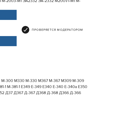
 M-2003-M1 ЭА2332 ЭА-2332 M2001/1-M1 M-
ПРОВЕРЯЕТСЯ МОДЕРАТОРОМ
00 М-300 М330 М-330 М367 М-367 М309 М-309
-1 М-381-1 Е349 Е-349 Е340 Е-340 Е-340а Е350
352 Д37 Д367 Д-367 Д368 Д-368 Д366 Д-366