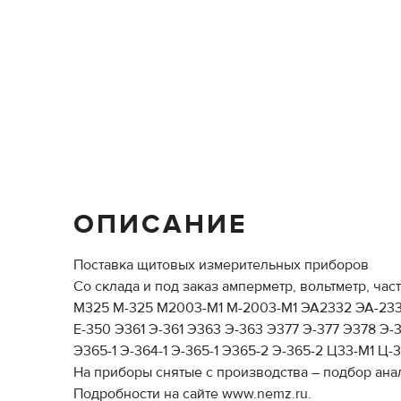
ОПИСАНИЕ
Поставка щитовых измерительных приборов
Со склада и под заказ амперметр, вольтметр, 
М325 М-325 M2003-M1 M-2003-M1 ЭА2332 ЭА-2332 M
Е-350 Э361 Э-361 Э363 Э-363 Э377 Э-377 Э378 Э
Э365-1 Э-364-1 Э-365-1 Э365-2 Э-365-2 Ц33-М1
На приборы снятые с производства – подбор анал
Подробности на сайте www.nemz.ru.