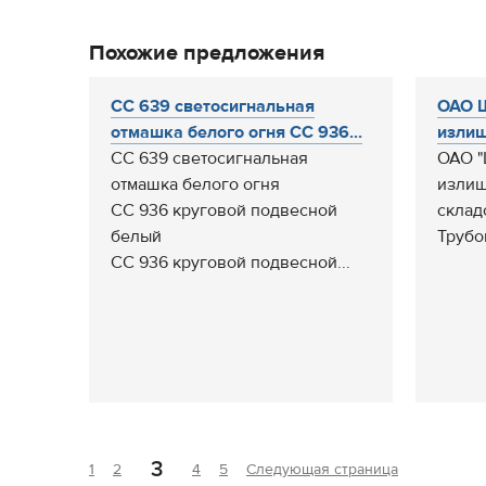
Похожие предложения
СС 639 светосигнальная
ОАО Щ
отмашка белого огня СС 936...
излиш
СС 639 светосигнальная
ОАО "
отмашка белого огня
излиш
СС 936 круговой подвесной
склад
белый
Трубо
СС 936 круговой подвесной...
3
1
2
4
5
Следующая страница