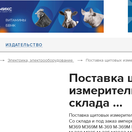
ИЗДАТЕЛЬСТВО
Электрика, электрооборудование
Поставка щитовых измер
Поставка 
измерител
склада ...
Поставка щитовых измерите
Со склада и под заказ амперм
М369 М369М М-369 М-369М 