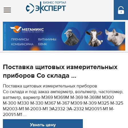
Поставка щитовых измерительных
приборов Со склада ...
Поставка щитовых измерительных приборов
Со склада и под заказ амперметр, вольтметр, частотомер,
ваттметр, варметр М369 М369М М-369 М-369М М300
М-300 М330 М-330 М367 М-367 М309 М-309 М325 М-325
M2003-M1 M-2003-M1 ЭА2332 ЭА-2332 M2001/1-M1 M-
2001/1-M1 ...
Узнать цену