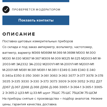
ПРОВЕРЯЕТСЯ МОДЕРАТОРОМ
Показать контакты
ОПИСАНИЕ
Поставка щитовых измерительных приборов
Со склада и под заказ амперметр, вольтметр, частотомер,
ваттметр, варметр М369 М369М М-369 М-369М М300 М-300
М330 М-330 М367 М-367 М309 М-309 М325 М-325 M2003-M1 M-
2003-M1 ЭА2332 ЭА-2332 M2001/1-M1 M-2001/1-M1 М2001-М1
М-2001-М1 М381 М-381 М381-1 М-381-1 Е349 Е-349 Е340 Е-340
Е-340а Е350 Е-350 Э361 Э-361 Э363 Э-363 Э377 Э-377 Э378 Э-378
Э335 Э-335 Э330 Э-330 Э-373 Э373 Э309 Э-309 Э352 Э-352 Д37
Д367 Д-367 Д368 Д-368 Д366 Д-366 Э365-1 Э-364-1 Э-365-1 Э365-
2 Э-365-2 Ц33-М1 Ц-33-М1 шунт 75ШС 75-ШС 75ШСМ 75-ШСМ
На приборы снятые с производства – подбор аналогов. Низкие
цены, гарантия качества, доставка.