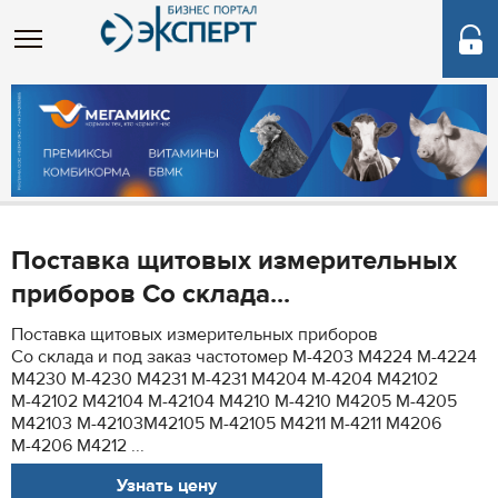
Поставка щитовых измерительных
приборов Со склада...
Поставка щитовых измерительных приборов
Со склада и под заказ частотомер М-4203 М4224 М-4224
М4230 М-4230 М4231 М-4231 М4204 М-4204 М42102
М-42102 М42104 М-42104 М4210 М-4210 М4205 М-4205
М42103 М-42103М42105 М-42105 М4211 М-4211 М4206
М-4206 М4212 ...
Узнать цену