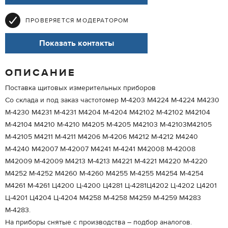
ПРОВЕРЯЕТСЯ МОДЕРАТОРОМ
Показать контакты
ОПИСАНИЕ
Поставка щитовых измерительных приборов
Со склада и под заказ частотомер М-4203 М4224 М-4224 М4230
М-4230 М4231 М-4231 М4204 М-4204 М42102 М-42102 М42104
М-42104 М4210 М-4210 М4205 М-4205 М42103 М-42103М42105
М-42105 М4211 М-4211 М4206 М-4206 М4212 М-4212 М4240
М-4240 М42007 М-42007 М4241 М-4241 М42008 М-42008
М42009 М-42009 М4213 М-4213 М4221 М-4221 М4220 М-4220
М4252 М-4252 М4260 М-4260 М4255 М-4255 М4254 М-4254
М4261 М-4261 Ц4200 Ц-4200 Ц4281 Ц-4281Ц4202 Ц-4202 Ц4201
Ц-4201 Ц4204 Ц-4204 М4258 М-4258 М4259 М-4259 М4283
М-4283.
На приборы снятые с производства – подбор аналогов.