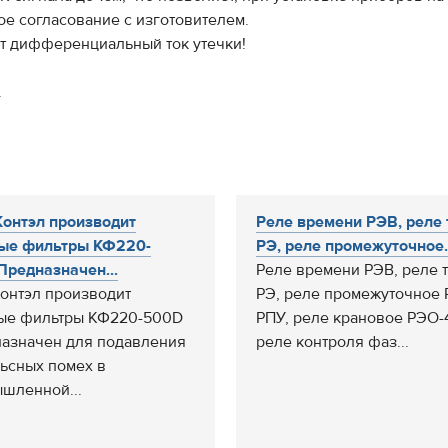
е согласование с изготовителем.
т дифференциальный ток утечки!
.
онтэл производит
Реле времени РЭВ, реле 
ые фильтры КФ220-
РЭ, реле промежуточное..
редназначен...
Реле времени РЭВ, реле 
онтэл производит
РЭ, реле промежуточное
ые фильтры КФ220-500D
РПУ, реле крановое РЭО-4
азначен для подавления
реле контроля фаз...
ьсных помех в
шленной...