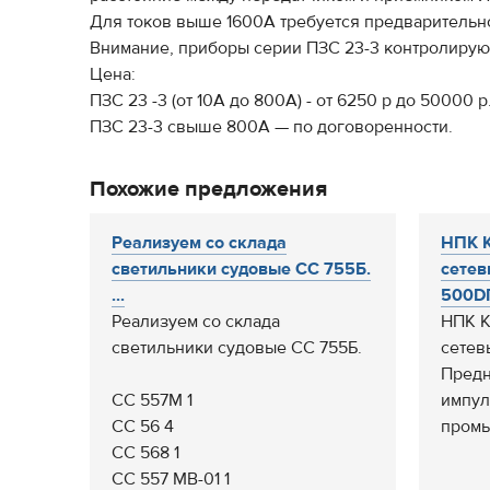
Для токов выше 1600А требуется предварительно
Внимание, приборы серии ПЗС 23-3 контролирую
Цена:
ПЗС 23 -3 (от 10А до 800А) - от 6250 р до 50000 р
ПЗС 23-3 свыше 800А — по договоренности.
Похожие предложения
Реализуем со склада
НПК К
светильники судовые CC 755Б.
сетев
...
500DП
Реализуем со склада
НПК К
светильники судовые CC 755Б.
сетев
Предн
СС 557М 1
импул
СС 56 4
промы
СС 568 1
СС 557 МВ-01 1