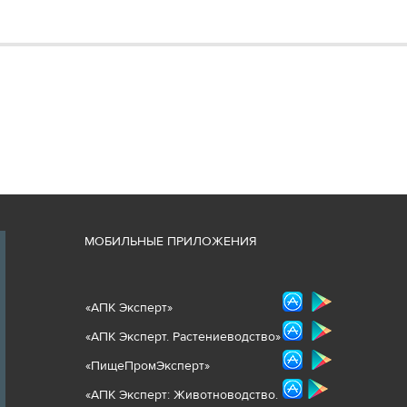
М
ОБИЛЬНЫЕ ПРИЛОЖЕНИЯ
«
АПК Эксперт
»
«
АПК Эксперт. Растениеводст
во
»
«ПищеПромЭксперт»
«
А
ПК Эксперт: Животнов
одство.