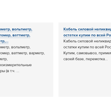
метр, вольтметр,
Кабель силовой неликви
томер, ваттметр,
остатки купим по всей Рос
р,...
Кабель силовой неликви
метр, вольтметр,
остатки купим по всей Ро
томер, ваттметр, варметр,
Купим, самовывоз, приме
етр,
своей базе, перемотка...
роизмерительные
ы (в т.ч. ...