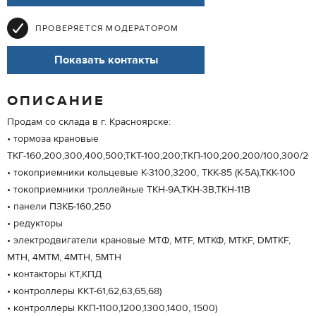
ПРОВЕРЯЕТСЯ МОДЕРАТОРОМ
Показать контакты
ОПИСАНИЕ
Продам со склада в г. Красноярске:
• тормоза крановые
ТКГ-160,200,300,400,500;ТКТ-100,200;ТКП-100,200,200/100,300/20
• токоприемники кольцевые К-3100,3200, ТКК-85 (К-5А),ТКК-100
• токоприемники троллейные ТКН-9А,ТКН-3В,ТКН-11В
• панели ПЗКБ-160,250
• редукторы
• электродвигатели крановые МТФ, MTF, МТКФ, MTKF, DMTKF,
МТН, 4МТМ, 4МТН, 5МТН
• контакторы КТ,КПД
• контроллеры ККТ-61,62,63,65,68)
• контроллеры ККП-1100,1200,1300,1400, 1500)